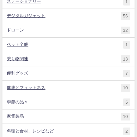
ステーショナリー
1
デジタルガジェット
56
ドローン
32
ペット全般
1
乗り物関連
13
便利グッズ
7
健康とフィットネス
10
季節の品々
5
家電製品
10
料理と食材、レシピなど
2