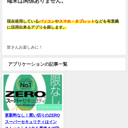
端末は関係ありません。
現在使用している
パソコン
や
スマホ
・
タブレット
などを有意義
に活用出来るアプリを探します。
皆さんお楽しみに！
アプリケーションの記事一覧
アプリケーション
更新料なし！買い切りのZERO
スーパーセキュリティはイン