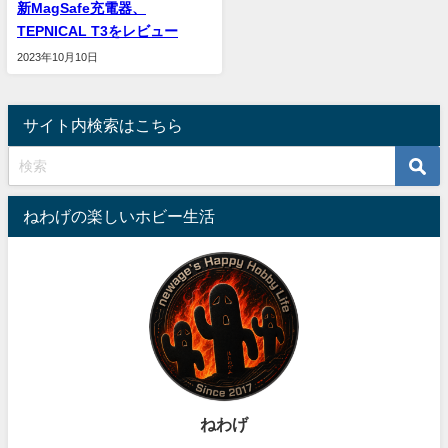
新MagSafe充電器、
TEPNICAL T3をレビュー
2023年10月10日
サイト内検索はこちら
ねわげの楽しいホビー生活
ねわげ