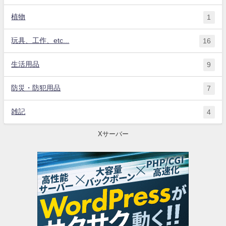
植物
1
玩具、工作、etc...
16
生活用品
9
防災・防犯用品
7
雑記
4
Xサーバー