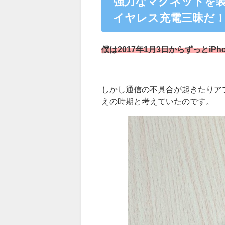
強力なマグネットを装備し
イヤレス充電三昧だ
僕は
2017
年
1
月
3
日からずっと
iPh
しかし通信の不具合が起きたりア
えの時期
と考えていたのです。