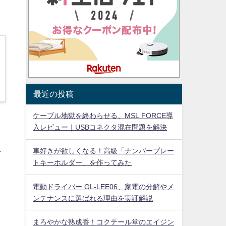
。
最近の投稿
ケーブル地獄を終わらせる、MSL FORCE導
入レビュー｜USBコネクタ混在問題を解決
5
上
車好きが欲しくなる！高級「ナンバープレー
トキーホルダー」を作ってみた
電動ドライバー GL-LEE06、家電の分解やメ
ンテナンスに選ばれる理由を実証解説
まろやかな熟成香！コクテール堂のエイジン