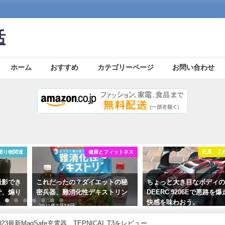
活
ホーム
おすすめ
カテゴリーページ
お問い合わせ
乗り物関連
健康とフィットネス
玩具、工作、
撮影でき
これだったの？ダイエットの秘
ちょっと大き目なボディ
で、煽り
密兵器、難消化性デキストリン
DEERC 9206Eで悪路を
快感を味わおう。
2021年3月13日
2022年3月26日
な2023最新MagSafe充電器、TEPNICAL T3をレビュー