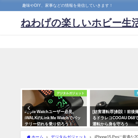
趣味やDIY、家事などの情報を発信していきます！
ねわげの楽しいホビー生
ルガジェット
デジタルガジェット
2020モデ
Apple Watchユーザー必見、
[妨害運転罪]創設！前後
20も検証す
iWALKのLink Me Watchでバッ
るドラレコCOOAU D68
テリー切れを乗り切ろう！
運転から身を守ろう
2022年3月30日
2020年7月17日
ホーム
デジタルガジェット
iPhone15 Proに最適