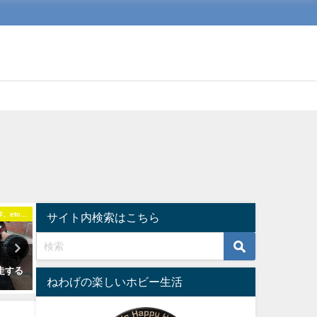
etc...
ドローン
乗
サイト内検索はこちら
の
HolyStoneの高画質ミニドローン
リア専用ドラレコ、ガーミ
爆走する
HS420（設定と飛行テスト編）
Dash Cam miniであおり
ねわげの楽しいホビー生活
ら身を守ろう。
2021年8月17日
2019年10月13日