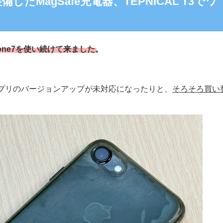
たMagSafe充電器、TEPNICAL T3でワ
！
one7
を使い続けて来ました。
プリのバージョンアップが未対応になったりと、
そろそろ買い