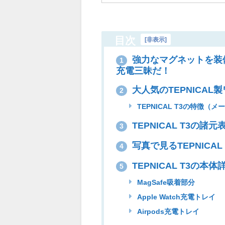
目次
[
非表示
]
強力なマグネットを装備し
1
充電三昧だ！
大人気のTEPNICAL
2
TEPNICAL T3の特徴（メ
TEPNICAL T3の諸元
3
写真で見るTEPNICAL 
4
TEPNICAL T3の本体
5
MagSafe吸着部分
Apple Watch充電トレイ
Airpods充電トレイ