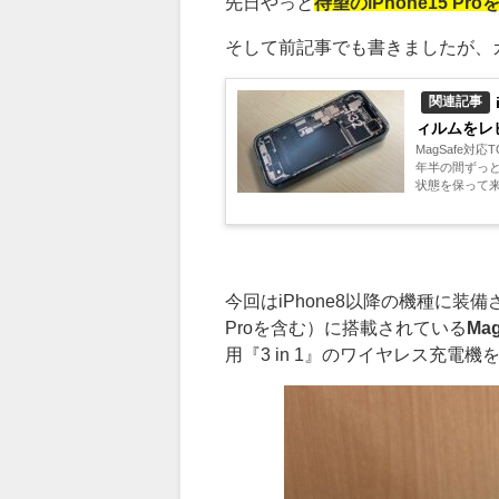
先日やっと
待望の
iPhone15 Pro
そして前記事でも書きましたが、
関連記事
ィルムをレ
MagSafe対
年半の間ずっと
今回はiPhone8以降の機種に装
Pro
を含む）に搭載されている
Ma
用『3 in 1』のワイヤレス充