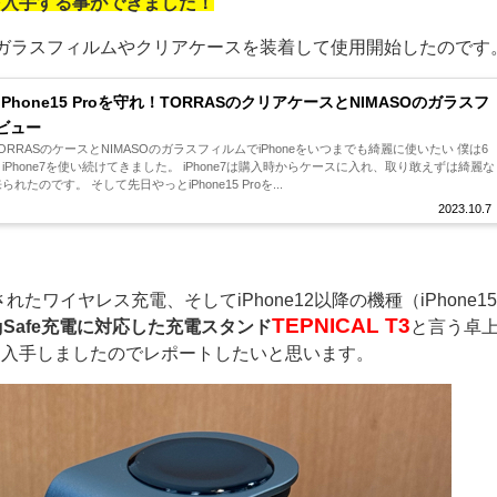
を入手する事ができました！
ガラスフィルムやクリアケースを装着して使用開始したのです
iPhone15 Proを守れ！TORRASのクリアケースとNIMASOのガラスフ
ビュー
応TORRASのケースとNIMASOのガラスフィルムでiPhoneをいつまでも綺麗に使いたい 僕は6
iPhone7を使い続けてきました。 iPhone7は購入時からケースに入れ、取り敢えずは綺麗な
状態を保って来られたのです。 そして先日やっとiPhone15 Proを...
2023.10.7
備されたワイヤレス充電、そして
iPhone12以降の機種
（
iPhone1
TEPNICAL T3
gSafe充電
に対応した充電スタンド
と言う卓
電機を入手しましたのでレポートしたいと思います。