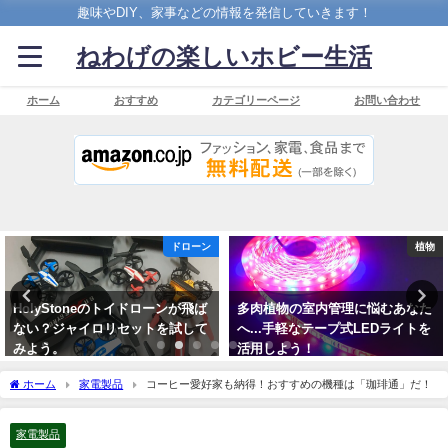
趣味やDIY、家事などの情報を発信していきます！
ねわげの楽しいホビー生活
ホーム
おすすめ
カテゴリーページ
お問い合わせ
植物
カメラ
多肉植物の室内管理に悩むあなた
狙ったピントは外さない！フィル
へ...手軽なテープ式LEDライトを
ムカメラの雄、Leica IIIf
活用しよう！
2019年10月15日
2020年1月16日
ホーム
家電製品
コーヒー愛好家も納得！おすすめの機種は「珈琲通」だ！
家電製品