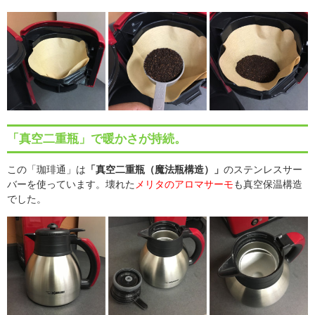
「真空二重瓶」で暖かさが持続。
この「珈琲通」は
「真空二重瓶（魔法瓶構造）」
のステンレスサー
バーを使っています。壊れた
メリタのアロマサーモ
も真空保温構造
でした。