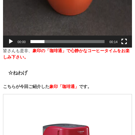
00:00
00:14
皆さんも是非、
象印の「珈琲通」で心静かなコーヒータイムをお楽
しみ下さい。
☆ねわげ
こちらが今回ご紹介した
象印「珈琲通」
です。