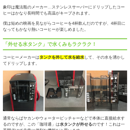
象印は魔法瓶のメーカー
…
ステンレスサーバーにドリップしたコー
ヒーはかなり長時間でも高温がキープされます。
僕は短めの映画を見ながらコーヒーを
4
杯飲んだのですが、
4
杯目に
なってもかなり熱いコーヒーが楽しめました。
「外せる水タンク」で水くみもラクラク！
コーヒーメーカーは
タンクを外して
水を給水
して、その水を湧かし
てドリップします。
通常ならばヤカンやウォーターピッチャーなどで本体に直接給水す
るのですが、この「珈琲通」は
水タンクが外せる
のです！これは一