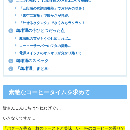
ここが決めて！珈琲通のお気に入り機能。
4
「三段階の味調節機能」でお好みの味を！
「真空二重瓶」で暖かさが持続。
「外せる水タンク」で水くみもラクラク！
珈琲通の今ひとつだった点
5
魔法瓶の首がもう少し広ければ…
コーヒーサーバーのフタの掃除...
電源スイッチのオンオフが分かり難くて…
珈琲通のスペック
6
「珈琲通」まとめ
7
素敵なコーヒータイムを求めて
皆さんこんにちは〜ねわげです。
いきなりですが…
「バターが香る一枚のトーストと美味しい一杯のコーヒーの香りで