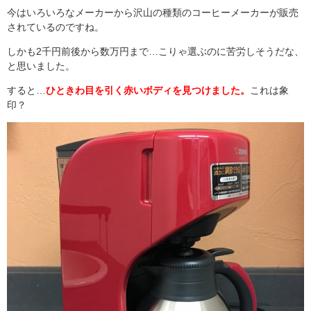
今はいろいろなメーカーから沢山の種類のコーヒーメーカーが販売
されているのですね。
しかも
2
千円前後から数万円まで
…
こりゃ選ぶのに苦労しそうだな、
と思いました。
すると
…
ひときわ目を引く赤いボディを見つけました。
これは象
印？