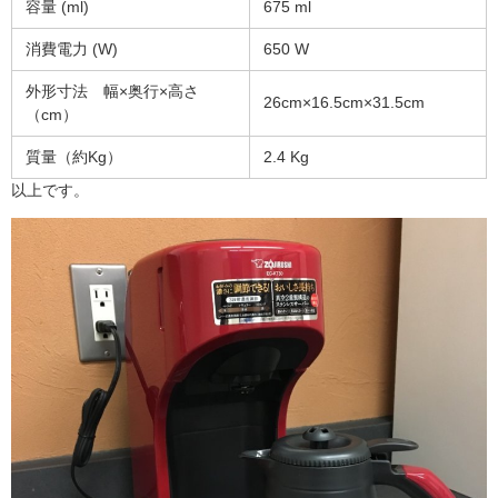
容量 (ml)
675 ml
消費電力 (W)
650 W
外形寸法 幅×奥行×高さ
26cm×16.5cm×31.5cm
（cm）
質量（約Kg）
2.4 Kg
以上です。