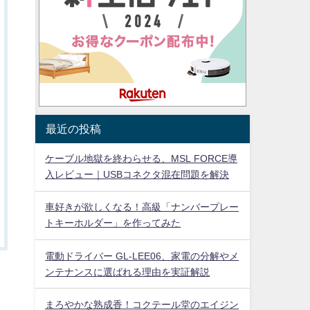
最近の投稿
ケーブル地獄を終わらせる、MSL FORCE導
入レビュー｜USBコネクタ混在問題を解決
車好きが欲しくなる！高級「ナンバープレー
トキーホルダー」を作ってみた
電動ドライバー GL-LEE06、家電の分解やメ
ンテナンスに選ばれる理由を実証解説
まろやかな熟成香！コクテール堂のエイジン