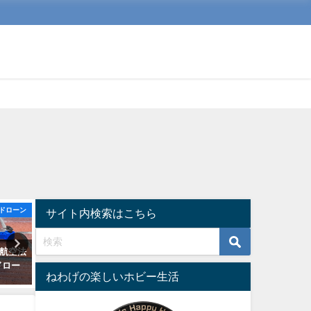
ドローン
ドローン
デジタルガ
サイト内検索はこちら
、新航空法
ELECOMのWi-Fiエクステンダー
iPhone12対応のヘッドセ
ドロー
WTC-1167US-BはTello（ドロー
らこれ！骨伝導ヘッドセッ
ねわげの楽しいホビー生活
）
ン）の飛行距離延長にも有効だ
試そう。
った。
2020年10月15日