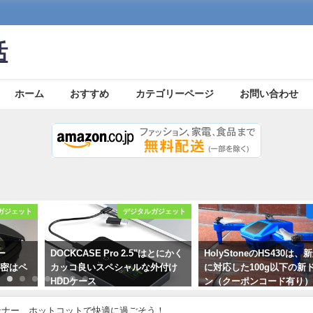
活
ホーム
おすすめ
カテゴリーページ
お問い合わせ
ガジェット
デジタルガジェット
ー
DOCKCASE Pro 2.5"はとにかく
HolyStoneのHS430は
る秘密はペ
カッコ良いスペシャルな外付け
に対応した100g以下の新
HDDケース
ン（クーポンコード有り
2023年11月25日
2022年10月15日
ンナー、ホットコットで快適に過ごそう！