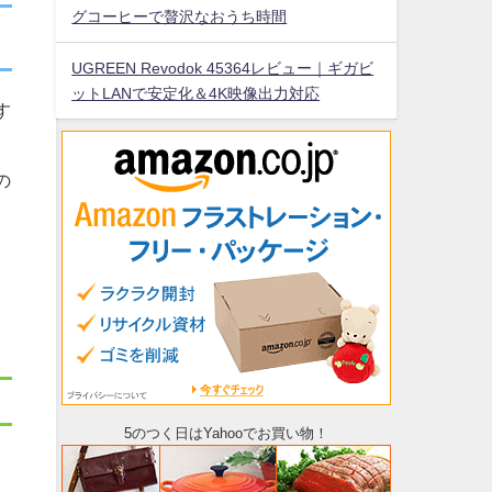
グコーヒーで贅沢なおうち時間
UGREEN Revodok 45364レビュー｜ギガビ
ットLANで安定化＆4K映像出力対応
す
の
5のつく日はYahooでお買い物！