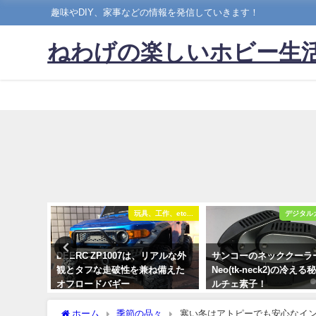
趣味やDIY、家事などの情報を発信していきます！
ねわげの楽しいホビー生
作、etc...
玩具、工作、etc...
デジタル
ティーゲ
DEERC ZP1007は、リアルな外
サンコーのネッククーラ
gle
観とタフな走破性を兼ね備えた
Neo(tk-neck2)の冷え
オフロードバギー
ルチェ素子！
2023年4月23日
2020年8月9日
ホーム
季節の品々
寒い冬はアトピーでも安心なイ