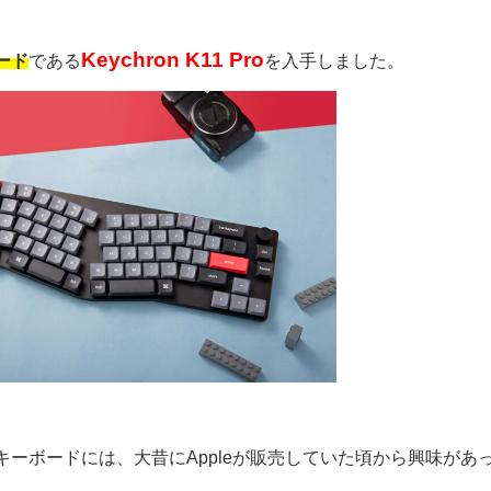
Keychron K11 Pro
ード
である
を入手しました。
ーボードには、大昔にAppleが販売していた頃から興味があ