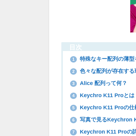
目次
特殊なキー配列の薄型キー
1
色々な配列が存在する
2
Alice 配列って何？
3
Keychro K11 Proと
4
Keychro K11 Proの
5
写真で見るKeychron K
6
Keychron K11 Pro
7