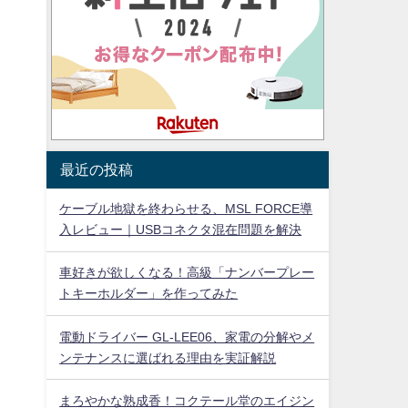
最近の投稿
ケーブル地獄を終わらせる、MSL FORCE導
入レビュー｜USBコネクタ混在問題を解決
車好きが欲しくなる！高級「ナンバープレー
トキーホルダー」を作ってみた
電動ドライバー GL-LEE06、家電の分解やメ
ンテナンスに選ばれる理由を実証解説
まろやかな熟成香！コクテール堂のエイジン