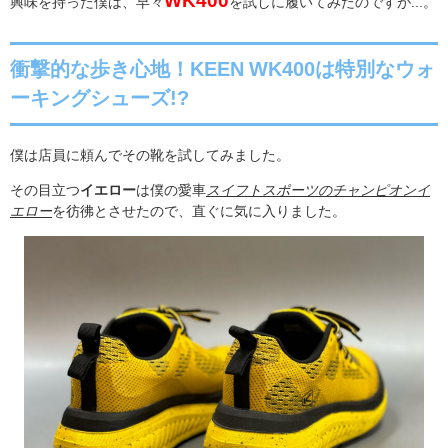
WK400
興味を持った僕は、早々
を試しに履いてみたのですが...。
衝撃的な歩き心地！KEEN WK400は特別なウォ
ーキングシューズ!?
僕は店員に頼んでその靴を試してみました。
その目立つ
イエロー
は僕の愛車
スイフトスポーツのチャンピオンイ
エロー
を彷彿とさせたので、直ぐに気に入りました。