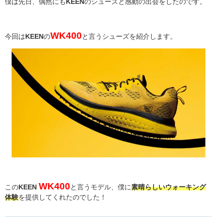
僕は先日、偶然にも
KEEN
のシューズと感動の出会をしたのです。
WK400
今回は
KEEN
の
と言うシューズを紹介します。
WK400
この
KEEN
と言うモデル、僕に
素晴らしいウォーキング
体験
を提供してくれたのでした！