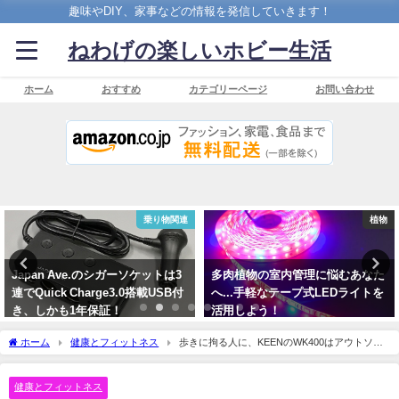
趣味やDIY、家事などの情報を発信していきます！
ねわげの楽しいホビー生活
ホーム
おすすめ
カテゴリーページ
お問い合わせ
関連
植物
家電
は3
多肉植物の室内管理に悩むあなた
蒸気でつくる美味しい「ゆで
B付
へ...手軽なテープ式LEDライトを
ご」の製造機、コイズミのEg
活用しよう！
Steamer
2020年1月16日
2021年5月14日
ホーム
健康とフィットネス
歩きに拘る人に、KEENのWK400はアウトソー
ルがラウンドした不思議なシューズ
健康とフィットネス