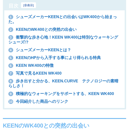
目次
[
非表示
]
シューズメーカーKEENとの出会いはWK400から始まっ
1
た。
KEENのWK400との突然の出会い
2
衝撃的な歩き心地！KEEN WK400は特別なウォーキング
3
シューズ!?
シューズメーカーKEENとは？
4
KEENのHPから入手する事により得られる特典
5
KEEN WK400の特徴
6
写真で見るKEEN WK400
7
歩き出すと分かる、KEEN.CURVE™︎テクノロジーの素晴
8
らしさ！
積極的なウォーキングをサポートする、KEEN WK400
9
今回紹介した商品へのリンク
10
KEENのWK400との突然の出会い