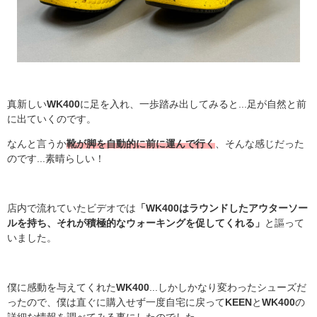
真新しい
WK400
に足を入れ、一歩踏み出してみると...
足が自然と前
に出ていくのです。
なんと言うか
靴が脚を自動的に前に運んで行く
、そんな感じだった
のです...素晴らしい！
店内で流れていたビデオでは
「WK400はラウンドしたアウターソー
ルを持ち、それが積極的なウォーキングを促してくれる」
と謳って
いました。
僕に感動を与えてくれた
WK400
...
しかしかなり変わったシューズだ
ったので、僕は直ぐに購入せず一度自宅に戻って
KEEN
と
WK400
の