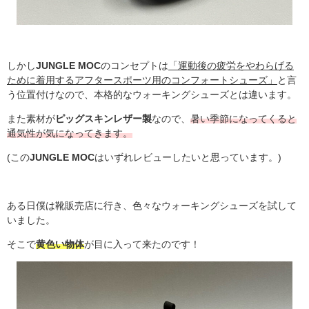
しかし
JUNGLE MOC
のコンセプト
は
「運動後の疲労をやわらげる
ために着用するアフタースポーツ用のコンフォートシューズ」
と言
う位置付けなので、本格的なウォーキングシューズとは違います。
また素材が
ピッグスキンレザー製
なので、
暑い季節になってくると
通気性が気になってきます。
(この
JUNGLE MOC
はいずれレビューしたいと思っています。)
ある日僕は靴販売店に行き、色々なウォーキングシューズを試して
いました。
そこで
黄色い物体
が目に入って来たのです！