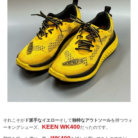
それこそが
ド派手なイエロー
そして
独特なアウトソール
を持つウォ
KEEN WK400
ーキングシューズ、
だったのです。