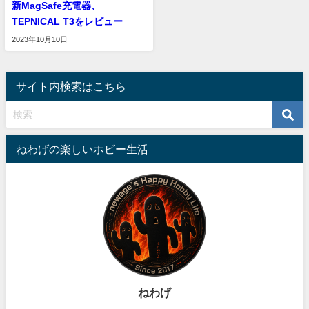
新MagSafe充電器、
TEPNICAL T3をレビュー
2023年10月10日
サイト内検索はこちら
ねわげの楽しいホビー生活
ねわげ