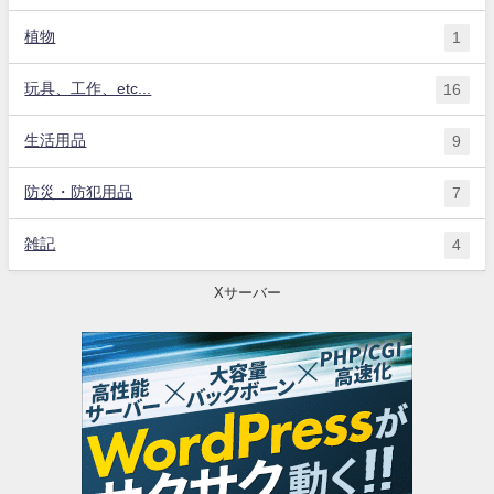
植物
1
玩具、工作、etc...
16
生活用品
9
防災・防犯用品
7
雑記
4
Xサーバー