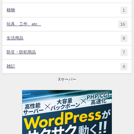
植物
1
玩具、工作、etc...
16
生活用品
9
防災・防犯用品
7
雑記
4
Xサーバー