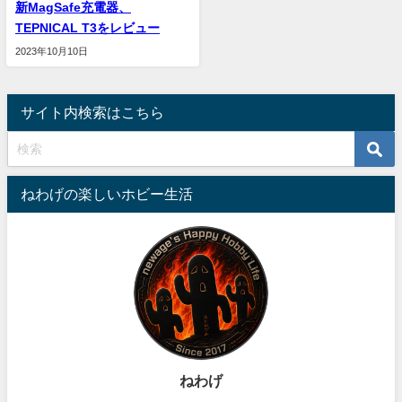
新MagSafe充電器、
TEPNICAL T3をレビュー
2023年10月10日
サイト内検索はこちら
ねわげの楽しいホビー生活
ねわげ