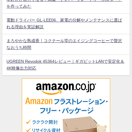
を作ってみた
電動ドライバー GL-LEE06、家電の分解やメンテナンスに選ば
れる理由を実証解説
まろやかな熟成香！コクテール堂のエイジングコーヒーで贅沢
なおうち時間
UGREEN Revodok 45364レビュー｜ギガビットLANで安定化＆
4K映像出力対応