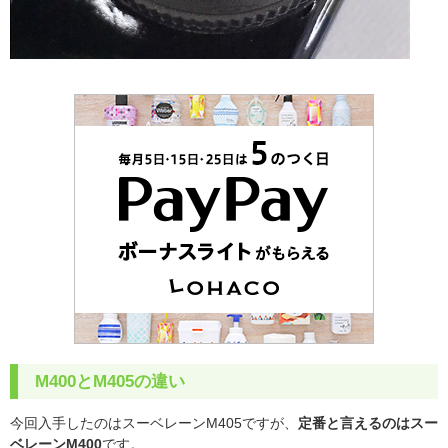
M400とM405の違い
今回入手したのは
スーベレーン
M405ですが、
定番と言えるのは
スー
ベレーン
M400
です。