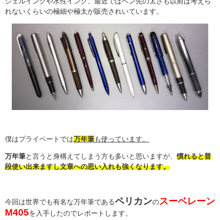
ジェルインクや水性インク、最近ではペン先の太さも以前は考えら
れないくらいの極細や極太が販売されいています。
僕はプライベートでは
万年筆
も使っています。
万年筆
と言うと身構えてしまう方も多いと思いますが、
慣れると普
段使い出来ますし文章への思い入れも強くなります。
ペリカン
スーベレーン
今回は世界でも有名な万年筆である
の
M405
を入手したのでレポートします。