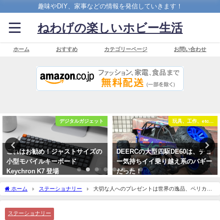
趣味やDIY、家事などの情報を発信していきます！
ねわげの楽しいホビー生活
ホーム
おすすめ
カテゴリーページ
お問い合わせ
玩具、工作、etc...
玩具、工作、etc...
DEERCの大型四駆DE60は、チョ
DEERC ZP1007は、リアルな外観
ー気持ちイイ乗り越え系のバギー
とタフな走破性を兼ね備えたオフ
だった！
ロードバギー
2021年12月12日
2023年4月23日
ホーム
ステーショナリー
大切な人へのプレゼントは世界の逸品、ペリカン
の万年筆スーベレーンM405がお勧め。
ステーショナリー