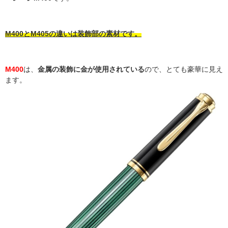
M400
と
M405
の違いは装飾部の素材です。
M400
は、
金属の装飾に金が使用されている
ので、とても豪華に見え
ます。