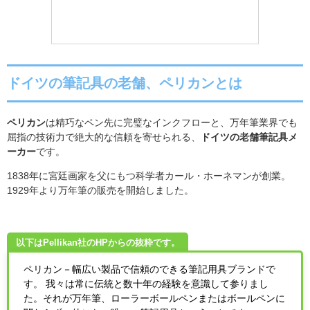
ドイツの筆記具の老舗、ペリカンとは
ペリカン
は精巧なペン先に完璧なインクフローと、万年筆業界でも
屈指の技術力で絶大的な信頼を寄せられる、
ドイツの老舗筆記具メ
ーカー
です。
1838年に宮廷画家を父にもつ科学者カール・ホーネマンが創業。
1929年より万年筆の販売を開始しました。
以下はPellikan社のHPからの抜粋です。
ペリカン－幅広い製品で信頼のできる筆記用具ブランドで
す。 我々は常に伝統と数十年の経験を意識して参りまし
た。それが万年筆、ローラーボールペンまたはボールペンに