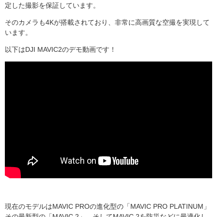
定した撮影を保証しています。
そのカメラも
4K
が搭載されており、非常に高画質な空撮を実現して
います。
以下はDJI MAVIC2のデモ動画です！
現在のモデルは
MAVIC PRO
の進化型の「
MAVIC PRO PLATINUM
」
その最新型の「
MAVIC 2
」。そして
MAVIC 2
を防災などに最適化し