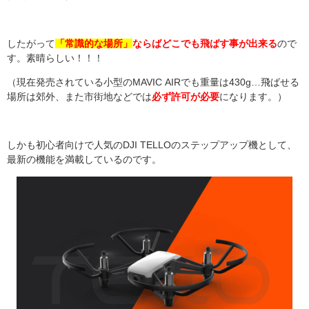
したがって
「常識的な場所」
ならばどこでも飛ばす事が出来る
ので
す。素晴らしい！！！
（現在発売されている小型の
MAVIC AIRでも
重量は
430g…
飛ばせる
場所は郊外、また市街地などでは
必ず許可が必要
になります。）
しかも初心者向けで人気の
DJI TELLO
のステップアップ機として、
最新の機能を満載しているのです。