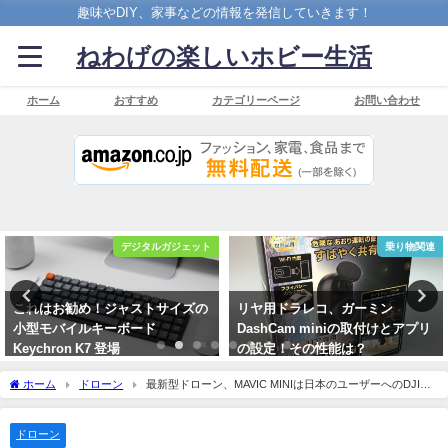
趣味やDIY、家事などの情報を発信していきます！
ねわげの楽しいホビー生活
ホーム
おすすめ
カテゴリーページ
お問い合わせ
デジタルガジェット
乗り物関連
勧め！ジャストサイズの
リヤ用ドラレコ、ガーミン
骨伝導ヘ
イルキーボード
DashCam miniの取付けとアプリ
AfterS
on K7 登場
の設定！その性能は？
したか？
1月5日
2019年10月14日
2019年1
ホーム
ドローン
最新型ドローン、MAVIC MINIは日本のユーザーへのDJIか
らのサプライズ！
ドローン