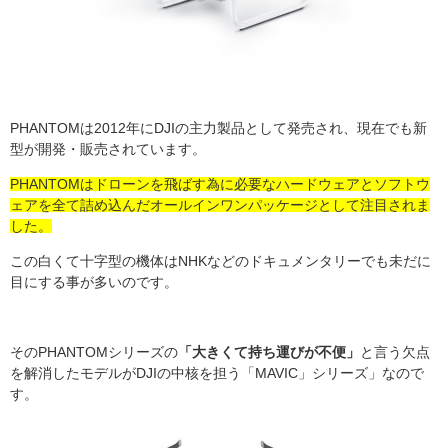
PHANTOM
は
2012
年に
DJI
の主力製品として発売され、現在でも新
型が開発・販売されています。
PHANTOMはドローンを飛ばす為に必要なハードウェアとソフトウ
ェアを全て詰め込んだオールインワンパッケージとして注目されま
した。
この白くて十字型の機体は
NHK
などのドキュメンタリーでも未だに
目にする事が多いのです。
その
PHANTOM
シリーズの
「大きくて持ち運びが不便」
と言う欠点
を解消したモデルがDJIの中核を担う「
MAVIC」
シリーズ」なので
す。