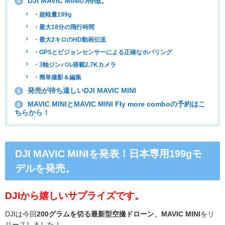
DJI MAVIC MINIの特徴。
4
・超軽量199g
・最大18分の飛行時間
・最大2キロのHD動画伝送
・GPSとビジョンセンサーによる正確なホバリング
・3軸ジンバル搭載2.7Kカメラ
・簡単撮影＆編集
発売が待ち遠しいDJI MAVIC MINI
5
MAVIC MINIとMAVIC MINI Fly more comboの予約はこ
6
ちらから！
DJI MAVIC MINIを発表！日本専用199gモ
デルを発売。
DJIから嬉しいサプライズです。
DJIは今回
200グラムを切る
最新型空撮ドローン、MAVIC MINI
をリ
リースしました！