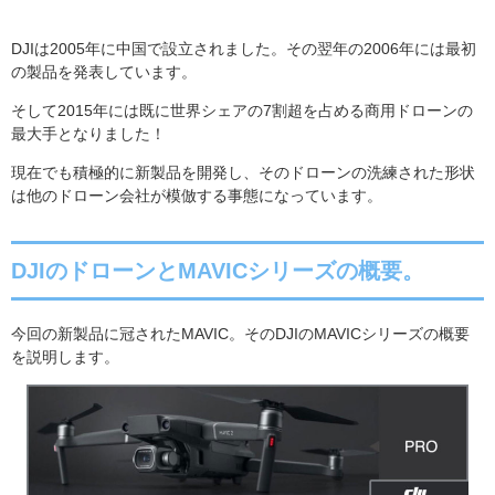
DJI
は
2005
年に中国で設立されました。その翌年の
2006
年には最初
の製品を発表しています。
そして
2015
年には既に世界シェアの
7
割超を占める商用ドローンの
最大手となりました！
現在でも積極的に新製品を開発し、そのドローンの洗練された形状
は他のドローン会社が模倣する事態になっています。
DJIのドローンとMAVICシリーズの概要。
今回の新製品に冠されたMAVIC。
そのDJI
の
MAVIC
シリーズの概要
を説明します。