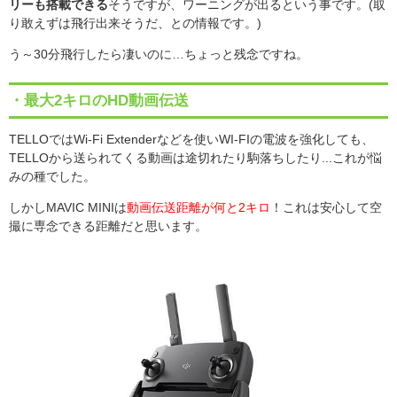
リーも搭載できる
そうですが、ワーニングが出るという事です。(取
り敢えずは飛行出来そうだ、との情報です。)
う～
30
分飛行したら凄いのに
…
ちょっと残念ですね。
・最大2キロのHD動画伝送
TELLO
では
Wi-Fi Extender
などを使い
WI-FI
の電波を強化しても、
TELLO
から送られてくる動画は途切れたり駒落ちしたり...これが悩
みの種でした。
しかし
MAVIC MINI
は
動画伝送距離が何と
2
キロ
！これは安心して空
撮に専念できる距離だと思います。