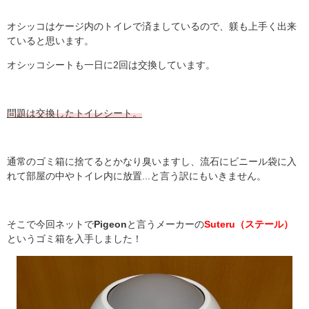
オシッコはケージ内のトイレで済ましているので、躾も上手く出来
ていると思います。
オシッコシートも一日に
2
回は交換しています。
問題は交換したトイレシート。
通常のゴミ箱に捨てるとかなり臭いますし、流石にビニール袋に入
れて部屋の中やトイレ内に放置
...
と言う訳にもいきません。
そこで今回ネットで
Pigeon
と言うメーカーの
Suteru
（ステール）
というゴミ箱を入手しました！