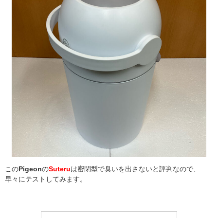
この
Pigeon
の
Suteru
は密閉型で臭いを出さないと評判なので、
早々にテストしてみます。