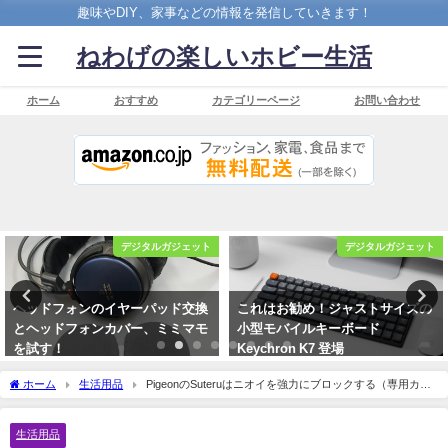
趣味やDIY、家事などの情報を発信していきます！
ねわげの楽しいホビー生活
ホーム
おすすめ
カテゴリーページ
お問い合わせ
デジタルガジェット
乗り物関連
これはお勧め！ジャストサイズの
グローブボックス照明の設置は
小型モバイルキーボード
100円で解決だ！
Keychron K7 登場
2019年12月4日
2021年11月5日
ホーム
生活用品
PigeonのSuteruはニオイを強力にブロックする（専用カー
トリッジを使わない）ゴミ箱だった。
生活用品