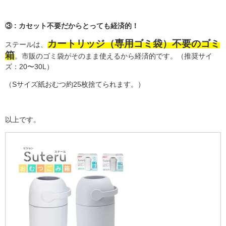
③ :
カセット不要だからとっても経済的！
カートリッジ（専用ゴミ袋）不要のゴミ
ステールは、
箱
。市販のゴミ袋がそのまま使えるから経済的です。（推奨サイ
ズ：
20
〜
30L
）
（S
サイズ紙おむつ約
25
枚捨てられます。）
以上です。