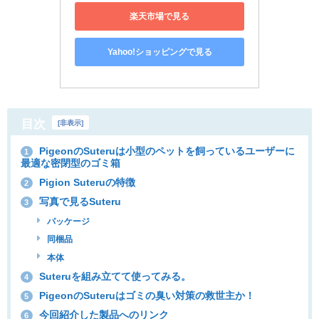
楽天市場で見る
Yahoo!ショッピングで見る
目次
[
非表示
]
PigeonのSuteruは小型のペットを飼っているユーザーに
1
最適な密閉型のゴミ箱
Pigion Suteruの特徴
2
写真で見るSuteru
3
パッケージ
同梱品
本体
Suteruを組み立てて使ってみる。
4
PigeonのSuteruはゴミの臭い対策の救世主か！
5
今回紹介した製品へのリンク
6